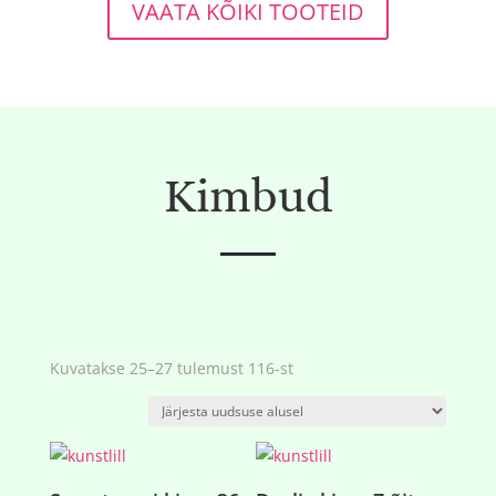
VAATA KÕIKI TOOTEID
Kimbud
Sorditud
Kuvatakse 25–27 tulemust 116-st
uusimate
järgi