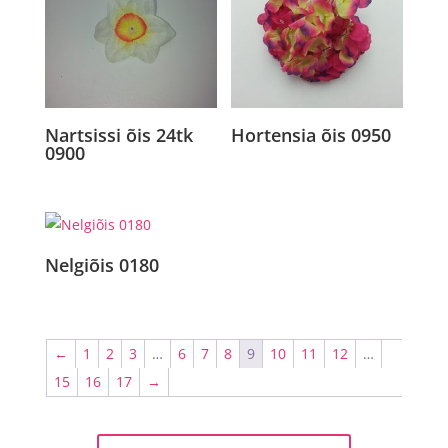
Nartsissi õis 24tk
Hortensia õis 0950
0900
Nelgiõis 0180
←
1
2
3
…
6
7
8
9
10
11
12
…
15
16
17
→