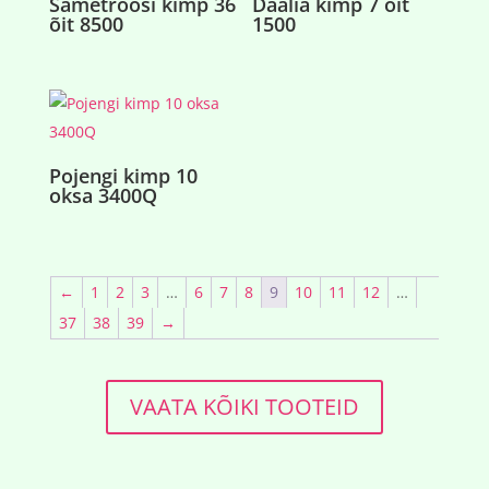
Sametroosi kimp 36
Daalia kimp 7 õit
õit 8500
1500
Pojengi kimp 10
oksa 3400Q
←
1
2
3
…
6
7
8
9
10
11
12
…
37
38
39
→
VAATA KÕIKI TOOTEID