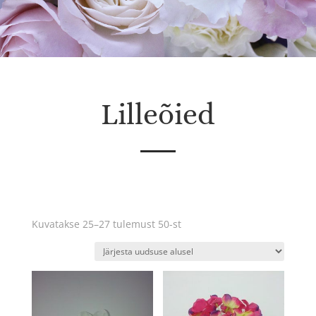
Lilleõied
Sorditud
Kuvatakse 25–27 tulemust 50-st
uusimate
järgi