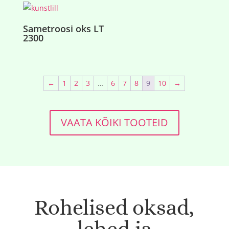
Sametroosi oks LT
2300
←
1
2
3
…
6
7
8
9
10
→
VAATA KÕIKI TOOTEID
Rohelised oksad,