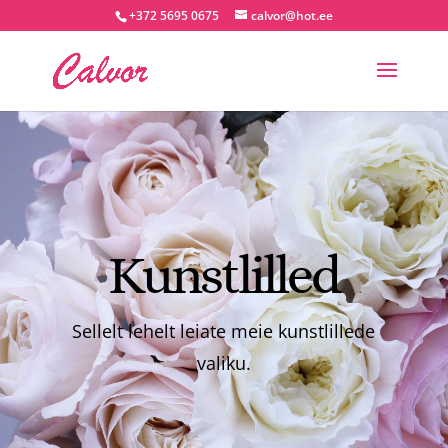
+372 5695 0675
calvor@hot.ee
Kunstlilled
Sellelt lehelt leiate meie kunstlillede
valiku.