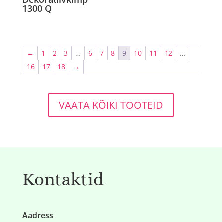
1300 Q
←
1
2
3
…
6
7
8
9
10
11
12
…
16
17
18
→
VAATA KÕIKI TOOTEID
Kontaktid
Aadress