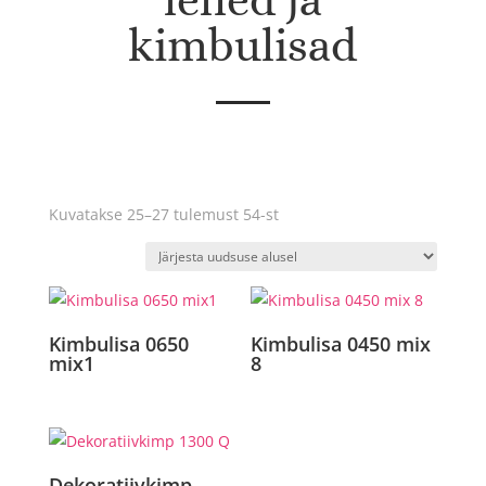
lehed ja
kimbulisad
Sorditud
Kuvatakse 25–27 tulemust 54-st
uusimate
järgi
Kimbulisa 0650
Kimbulisa 0450 mix
mix1
8
Dekoratiivkimp