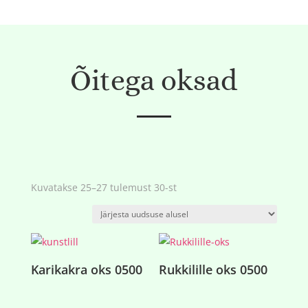
Õitega oksad
Sorditud
Kuvatakse 25–27 tulemust 30-st
uusimate
järgi
Karikakra oks 0500
Rukkilille oks 0500