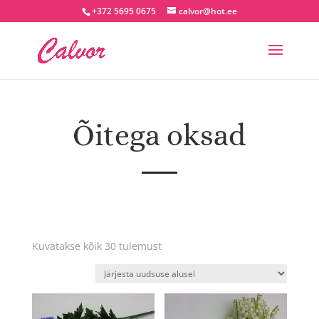
+372 5695 0675
calvor@hot.ee
Õitega oksad
Sorditud
Kuvatakse kõik 30 tulemust
uusimate
järgi