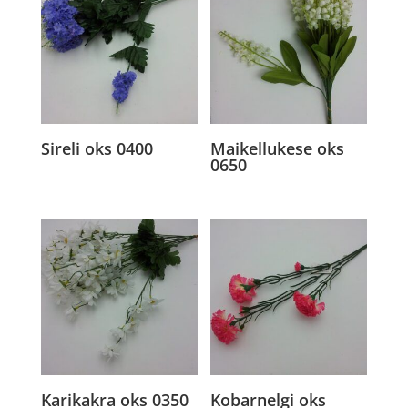
Sireli oks 0400
Maikellukese oks
0650
Karikakra oks 0350
Kobarnelgi oks