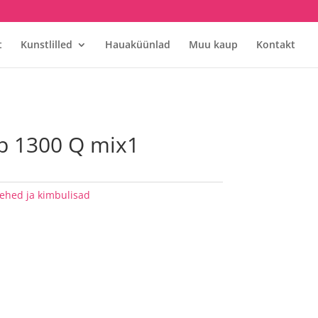
t
Kunstlilled
Hauaküünlad
Muu kaup
Kontakt
p 1300 Q mix1
lehed ja kimbulisad