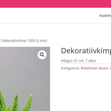
Avaleh
/ Dekoratiivkimp 1300 Q mix1
Dekoratiivkim
Kõrgus 37 cm, 7 oksa
Kategooria:
Rohelised oksad, 