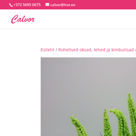
+372 5695 0675
calvor@hot.ee
Esileht
/
Rohelised oksad, lehed ja kimbulisad