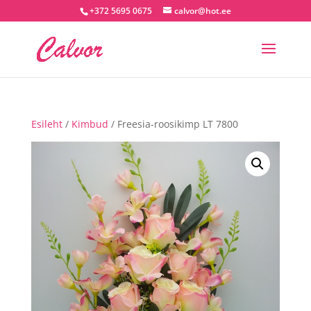
+372 5695 0675
calvor@hot.ee
Esileht
/
Kimbud
/ Freesia-roosikimp LT 7800