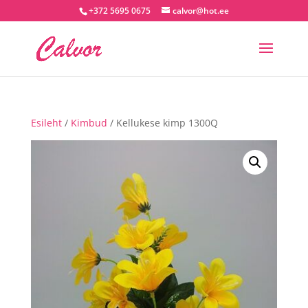
+372 5695 0675
calvor@hot.ee
Esileht
/
Kimbud
/ Kellukese kimp 1300Q