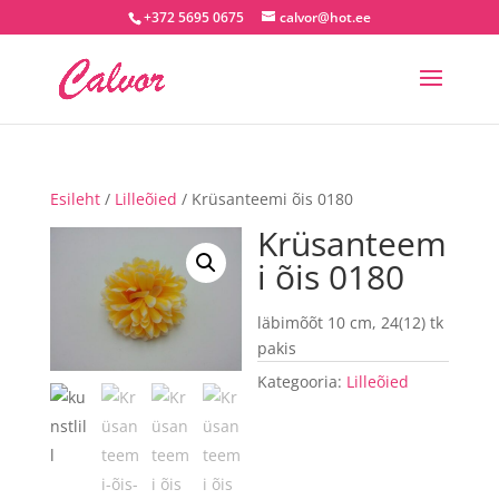
+372 5695 0675
calvor@hot.ee
Esileht
/
Lilleõied
/ Krüsanteemi õis 0180
Krüsanteem
i õis 0180
läbimõõt 10 cm, 24(12) tk
pakis
Kategooria:
Lilleõied