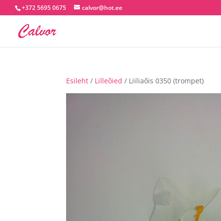
+372 5695 0675
calvor@hot.ee
Esileht
/
Lilleõied
/ Liiliaõis 0350 (trompet)