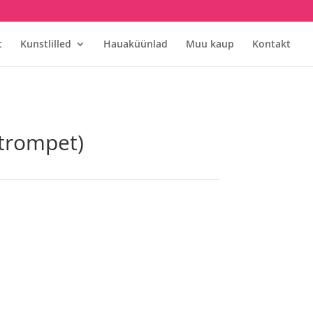
t
Kunstlilled
Hauaküünlad
Muu kaup
Kontakt
(trompet)