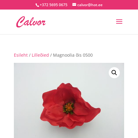
+372 5695 0675
calvor@hot.ee
Esileht
/
Lilleõied
/ Magnoolia õis 0500