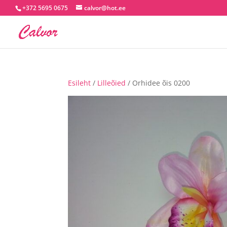
+372 5695 0675
calvor@hot.ee
Esileht
/
Lilleõied
/ Orhidee õis 0200