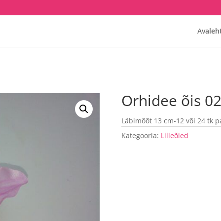
Avaleh
Orhidee õis 0
Läbimõõt 13 cm-12 või 24 tk pa
Kategooria:
Lilleõied