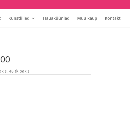
t
Kunstlilled
Hauaküünlad
Muu kaup
Kontakt
200
kis, 48 tk pakis