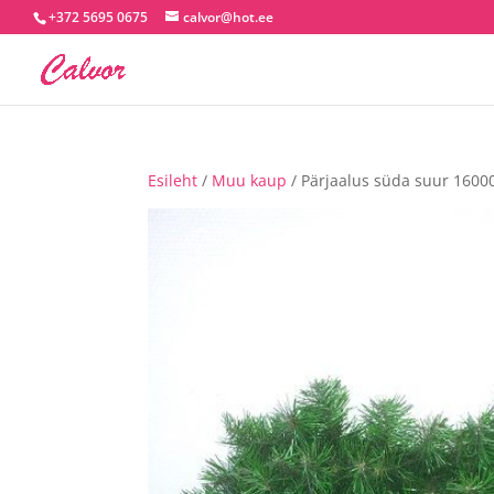
+372 5695 0675
calvor@hot.ee
Esileht
/
Muu kaup
/ Pärjaalus süda suur 1600