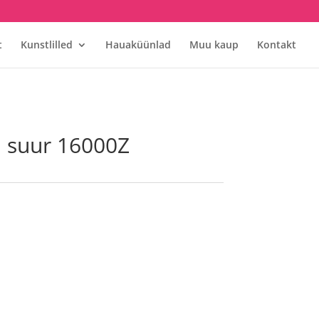
t
Kunstlilled
Hauaküünlad
Muu kaup
Kontakt
a suur 16000Z