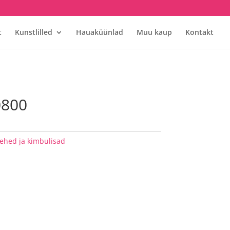
t
Kunstlilled
Hauaküünlad
Muu kaup
Kontakt
0800
lehed ja kimbulisad