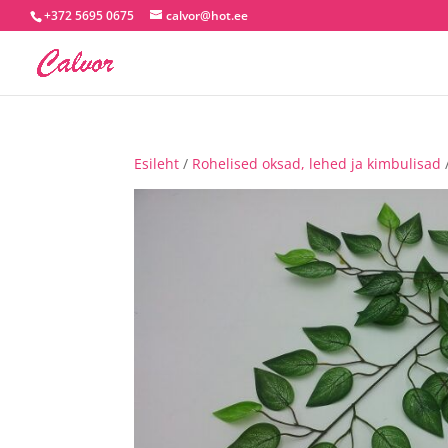
+372 5695 0675
calvor@hot.ee
Esileht
/
Rohelised oksad, lehed ja kimbulisad