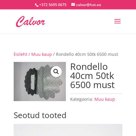
+372 5695 0675
calvor@hot.ee
Esileht
/
Muu kaup
/ Rondello 40cm 50tk 6500 must
Rondello
40cm 50tk
6500 must
Kategooria:
Muu kaup
Seotud tooted