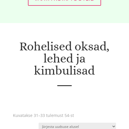
Rohelised oksad,
lehed ja
kimbulisad
Sorditud
Kuvatakse 31–33 tulemust 54-st
uusimate
järgi