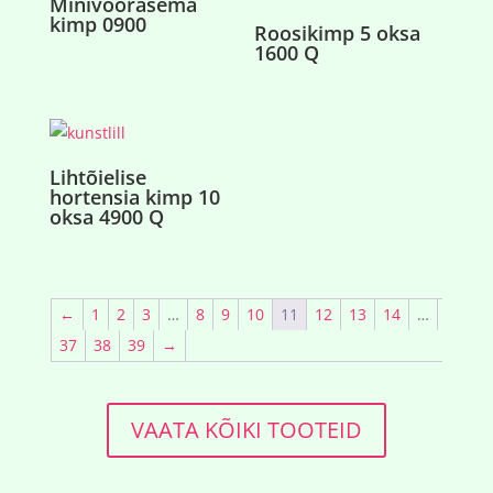
Minivõõrasema
kimp 0900
Roosikimp 5 oksa
1600 Q
Lihtõielise
hortensia kimp 10
oksa 4900 Q
←
1
2
3
…
8
9
10
11
12
13
14
…
37
38
39
→
VAATA KÕIKI TOOTEID