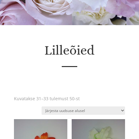
Lilleõied
Sorditud
Kuvatakse 31–33 tulemust 50-st
uusimate
järgi