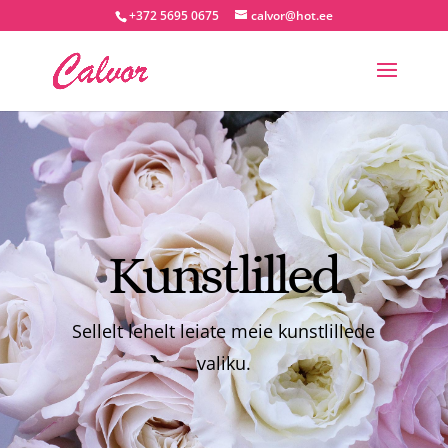
+372 5695 0675
calvor@hot.ee
Kunstlilled
Sellelt lehelt leiate meie kunstlillede
valiku.