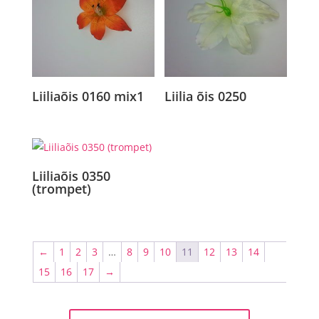
Liiliaõis 0160 mix1
Liilia õis 0250
Liiliaõis 0350
(trompet)
←
1
2
3
…
8
9
10
11
12
13
14
15
16
17
→