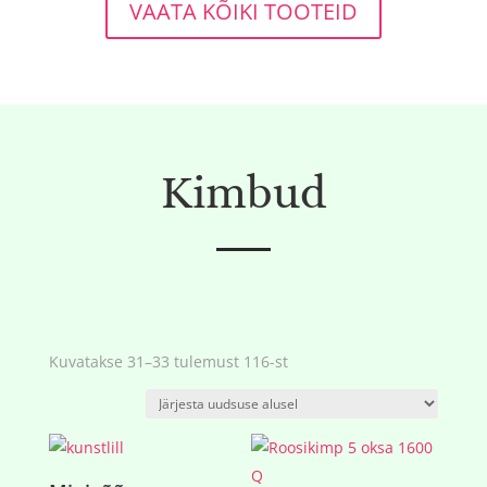
VAATA KÕIKI TOOTEID
Kimbud
Sorditud
Kuvatakse 31–33 tulemust 116-st
uusimate
järgi