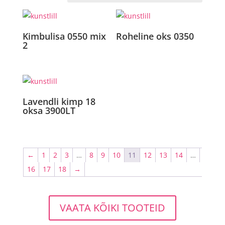
Kimbulisa 0550 mix
Roheline oks 0350
2
Lavendli kimp 18
oksa 3900LT
←
1
2
3
…
8
9
10
11
12
13
14
…
16
17
18
→
VAATA KÕIKI TOOTEID